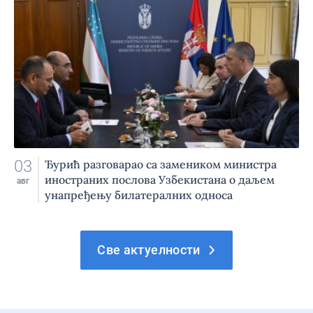
03
Ђурић разговарао са замеником министра
иностраних послова Узбекистана о даљем
авг
унапређењу билатералних односа
Све актуелности