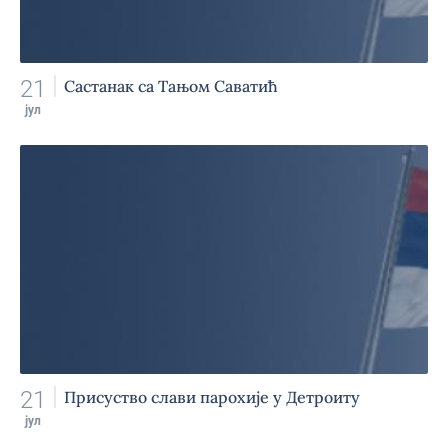
21
Састанак са Тањом Саватић
јул
21
Присуство слави парохије у Детроиту
јул