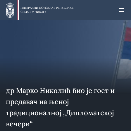
Прескочи
на
ГЕНЕРАЛНИ КОНЗУЛАТ РЕПУБЛИКЕ
СРБИЈЕ У
ЧИКАГУ
главни
део
др Марко Николић био је гост и
предавач на њеној
традиционалној „Дипломатској
вечери“