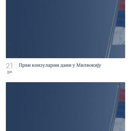
21
Први конзуларни дани у Милвокију
јул