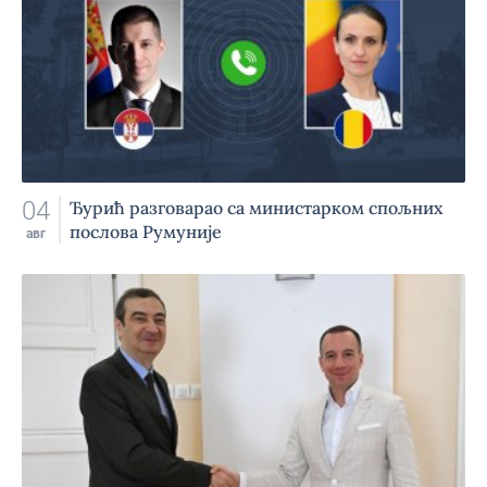
04
Ђурић разговарао са министарком спољних
послова Румуније
авг