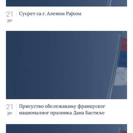
21
Сусрет са г. Аленом Рајхом
јул
21
Присуство обележавању француског
националног празника Дана Бастиље
јул