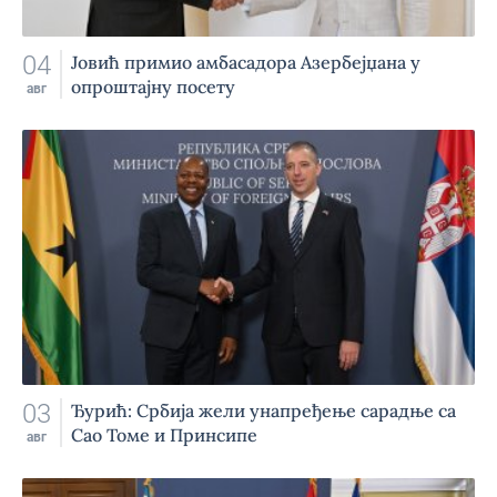
04
Jовић примио амбасадора Азербејџана у
опроштајну посету
авг
03
Ђурић: Србија жели унапређење сарадње са
Сао Томе и Принсипе
авг