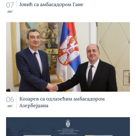
07
Јовић са амбасадором Гане
авг
06
Козарев са одлазећим амбасадором
Азербејџана
авг