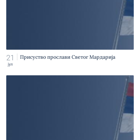
21
Присуство прослави Светог Мардарија
јул