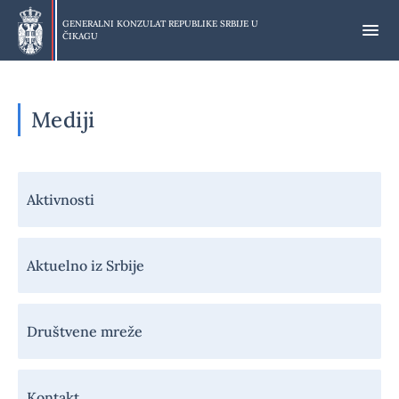
Preskoči
na
GENERALNI KONZULAT REPUBLIKE SRBIJE U
ČIKAGU
glavni
deo
Mediji
Навигација
Aktivnosti
-
Медији
Aktuelno iz Srbije
Društvene mreže
Kontakt