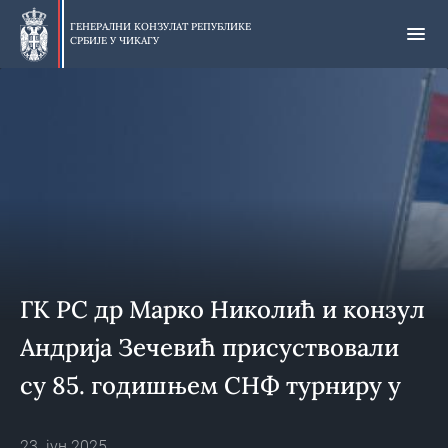
Прескочи
на
ГЕНЕРАЛНИ КОНЗУЛАТ РЕПУБЛИКЕ
СРБИЈЕ У
ЧИКАГУ
главни
део
ГК РС др Марко Николић и конзул
Андрија Зечевић присуствовали
су 85. годишњем СНФ турниру у
кошарци у Милвокију, 23. јуна
23. јун 2025.