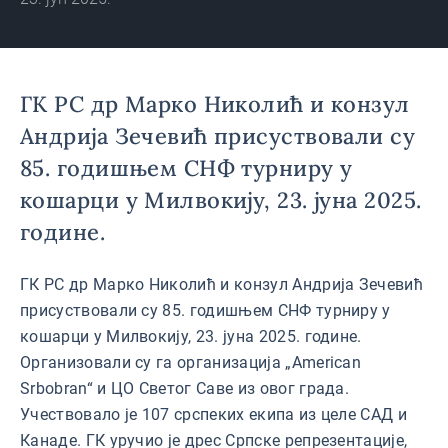
2025. године.
ГК РС др Марко Николић и конзул
Андрија Зечевић присуствовали су
85. годишњем СНФ турниру у
кошарци у Милвокију, 23. јуна 2025.
године.
ГК РС др Марко Николић и конзул Андрија Зечевић
присуствовали су 85. годишњем СНФ турниру у
кошарци у Милвокију, 23. јуна 2025. године.
Организовали су га организација „American
Srbobran“ и ЦО Светог Саве из овог града.
Учествовало је 107 срспеких екипа из целе САД и
Канаде. ГК уручио је дрес Српске репрезентације,