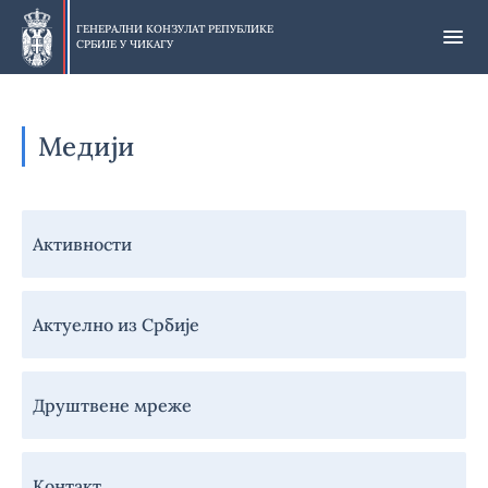
Прескочи
на
ГЕНЕРАЛНИ КОНЗУЛАТ РЕПУБЛИКЕ
СРБИЈЕ У
ЧИКАГУ
главни
део
Медији
Навигација
Активности
-
Медији
Актуелно из Србије
Друштвене мреже
Контакт